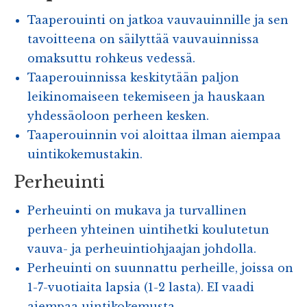
Taaperouinti on jatkoa vauvauinnille ja sen
tavoitteena on säilyttää vauvauinnissa
omaksuttu rohkeus vedessä.
Taaperouinnissa keskitytään paljon
leikinomaiseen tekemiseen ja hauskaan
yhdessäoloon perheen kesken.
Taaperouinnin voi aloittaa ilman aiempaa
uintikokemustakin.
Perheuinti
Perheuinti on mukava ja turvallinen
perheen yhteinen uintihetki koulutetun
vauva- ja perheuintiohjaajan johdolla.
Perheuinti on suunnattu perheille, joissa on
1-7-vuotiaita lapsia (1-2 lasta). EI vaadi
aiempaa uintikokemusta.