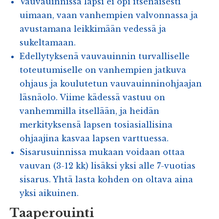
Vauvauinnissa lapsi ei opi itsenäisesti
uimaan, vaan vanhempien valvonnassa ja
avustamana leikkimään vedessä ja
sukeltamaan.
Edellytyksenä vauvauinnin turvalliselle
toteutumiselle on vanhempien jatkuva
ohjaus ja koulutetun vauvauinninohjaajan
läsnäolo. Viime kädessä vastuu on
vanhemmilla itsellään, ja heidän
merkityksensä lapsen tosiasiallisina
ohjaajina kasvaa lapsen varttuessa.
Sisarusuinnissa mukaan voidaan ottaa
vauvan (3-12 kk) lisäksi yksi alle 7-vuotias
sisarus. Yhtä lasta kohden on oltava aina
yksi aikuinen.
Taaperouinti