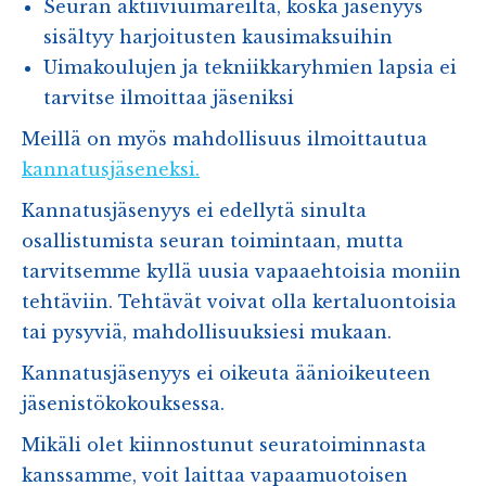
Seuran aktiiviuimareilta, koska jäsenyys
sisältyy harjoitusten kausimaksuihin
Uimakoulujen ja tekniikkaryhmien lapsia ei
tarvitse ilmoittaa jäseniksi
Meillä on myös mahdollisuus ilmoittautua
kannatusjäseneksi.
Kannatusjäsenyys ei edellytä sinulta
osallistumista seuran toimintaan, mutta
tarvitsemme kyllä uusia vapaaehtoisia moniin
tehtäviin. Tehtävät voivat olla kertaluontoisia
tai pysyviä, mahdollisuuksiesi mukaan.
Kannatusjäsenyys ei oikeuta äänioikeuteen
jäsenistökokouksessa.
Mikäli olet kiinnostunut seuratoiminnasta
kanssamme, voit laittaa vapaamuotoisen