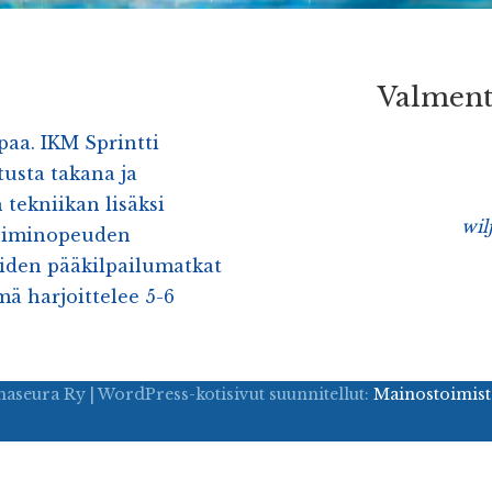
Valmentaj
aa. IKM Sprintti
tusta takana ja
 tekniikan lisäksi
wil
ksiminopeuden
iden pääkilpailumatkat
mä harjoittelee 5-6
seura Ry | WordPress-kotisivut suunnitellut:
Mainostoimist