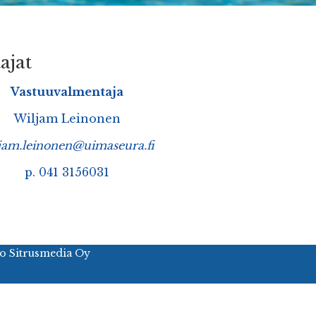
at
Vastuuvalmentaja
Wiljam Leinonen
jam.leinonen@uimaseura.fi
p. 041 3156031
o Sitrusmedia Oy