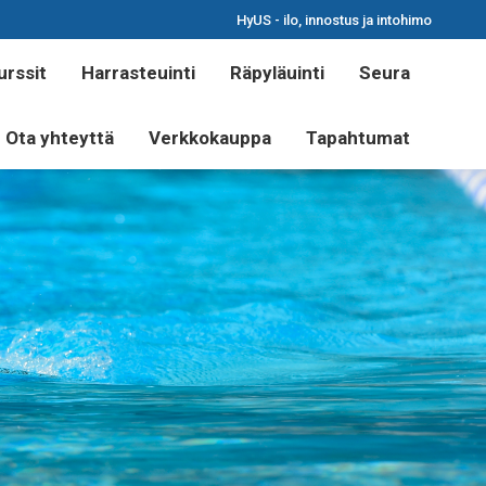
HyUS - ilo, innostus ja intohimo
urssit
Harrasteuinti
Räpyläuinti
Seura
Ota yhteyttä
Verkkokauppa
Tapahtumat