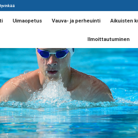
Hyvinkää
ti
Uimaopetus
Vauva- ja perheuinti
Aikuisten k
Ilmoittautuminen