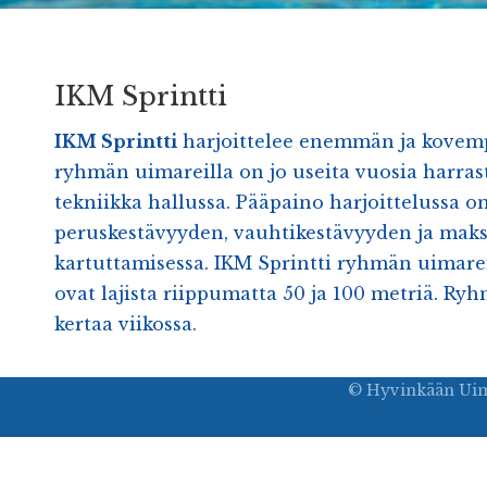
IKM Sprintti
IKM Sprintti
harjoittelee enemmän ja kovemp
ryhmän uimareilla on jo useita vuosia harras
tekniikka hallussa. Pääpaino harjoittelussa on
peruskestävyyden, vauhtikestävyyden ja ma
kartuttamisessa. IKM Sprintti ryhmän uimare
ovat lajista riippumatta 50 ja 100 metriä. Ryh
kertaa viikossa.
© Hyvinkään Uima