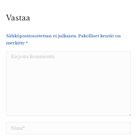
on
on
on
on
on
Facebook
X
Pinterest
WhatsApp
LinkedIn
Vastaa
Sähköpostiosoitettasi ei julkaista. Pakolliset kentät on
merkitty
*
Kirjoita kommentti
Nimi *