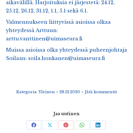
aikavälillä. Harjoituksia ei järjestetä: 24.12,
25.12, 26.12, 31.12, 1.1, 5.1 sekä 6.1.
Valmennukseen liittyvissä asioissa olkaa
yhteydessä Arttuun:
arttu.vanttinen@uimaseura.fi
Muissa asioissa olka yhteydessä puheenjohtaja
Soilaan: soila.honkanen@uimaseura.fi
Kategoria:
Yleinen
28.12.2020
Jätä kommentti
Jaa uutinen
Share
Share
Share
Share
Share