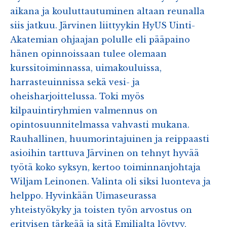
aikana ja kouluttautuminen altaan reunalla
siis jatkuu. Järvinen liittyykin HyUS Uinti-
Akatemian ohjaajan polulle eli pääpaino
hänen opinnoissaan tulee olemaan
kurssitoiminnassa, uimakouluissa,
harrasteuinnissa sekä vesi- ja
oheisharjoittelussa. Toki myös
kilpauintiryhmien valmennus on
opintosuunnitelmassa vahvasti mukana.
Rauhallinen, huumorintajuinen ja reippaasti
asioihin tarttuva Järvinen on tehnyt hyvää
työtä koko syksyn, kertoo toiminnanjohtaja
Wiljam Leinonen. Valinta oli siksi luonteva ja
helppo. Hyvinkään Uimaseurassa
yhteistyökyky ja toisten työn arvostus on
erityisen tärkeää ja sitä Emilialta löytyy,