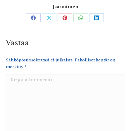
Jaa uutinen
Share
Share
Share
Share
Share
on
on
on
on
on
Facebook
X
Pinterest
WhatsApp
LinkedIn
Vastaa
Sähköpostiosoitettasi ei julkaista. Pakolliset kentät on
merkitty
*
Kirjoita kommentti