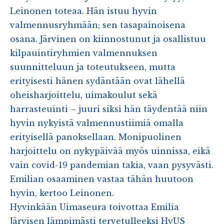
Leinonen toteaa. Hän istuu hyvin
valmennusryhmään; sen tasapainoisena
osana. Järvinen on kiinnostunut ja osallistuu
kilpauintiryhmien valmennuksen
suunnitteluun ja toteutukseen, mutta
erityisesti hänen sydäntään ovat lähellä
oheisharjoittelu, uimakoulut sekä
harrasteuinti – juuri siksi hän täydentää niin
hyvin nykyistä valmennustiimiä omalla
erityisellä panoksellaan. Monipuolinen
harjoittelu on nykypäivää myös uinnissa, eikä
vain covid-19 pandemian takia, vaan pysyvästi.
Emilian osaaminen vastaa tähän huutoon
hyvin, kertoo Leinonen.
Hyvinkään Uimaseura toivottaa Emilia
Järvisen lämpimästi tervetulleeksi HyUS