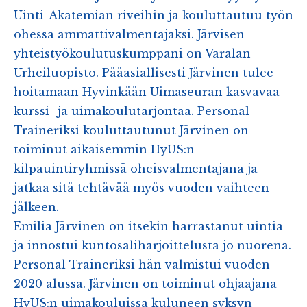
Uinti-Akatemian riveihin ja kouluttautuu työn
ohessa ammattivalmentajaksi. Järvisen
yhteistyökoulutuskumppani on Varalan
Urheiluopisto. Pääasiallisesti Järvinen tulee
hoitamaan Hyvinkään Uimaseuran kasvavaa
kurssi- ja uimakoulutarjontaa. Personal
Traineriksi kouluttautunut Järvinen on
toiminut aikaisemmin HyUS:n
kilpauintiryhmissä oheisvalmentajana ja
jatkaa sitä tehtävää myös vuoden vaihteen
jälkeen.
Emilia Järvinen on itsekin harrastanut uintia
ja innostui kuntosaliharjoittelusta jo nuorena.
Personal Traineriksi hän valmistui vuoden
2020 alussa. Järvinen on toiminut ohjaajana
HyUS:n uimakouluissa kuluneen syksyn